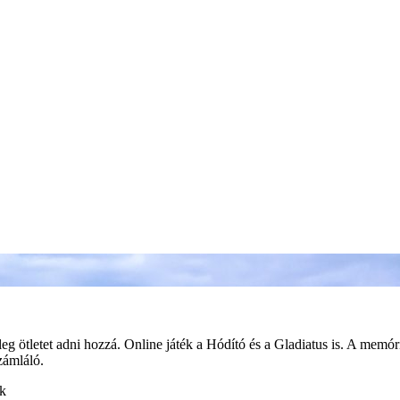
tleg ötletet adni hozzá. Online játék a Hódító és a Gladiatus is. A me
számláló.
ek