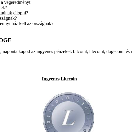
k a végeredményt
nek?
tudnak ellopni?
rszágnak?
ennyi ház kell az országnak?
 DOGE
 naponta kapod az ingyenes pénzeket: bitcoint, litecoint, dogecoint és még
Ingyenes Litecoin