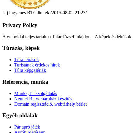
Új ingyenes BTC linkek /2015-08-02 21:23/
Privacy Policy
A weboldal teljes tartalma Tatár József tulajdona. A képek és leírások
Túrázás, képek
Túra leírások
Turistának érdekes hírek
Túra képgalériák
Referencia, munka
Munka, IT szolgáltatás
Neunet Bt. webáruház készítés
Domain regisztráció, webtárhely bérlet
Egyéb oldalak
Pár apró játék
Apróhirdetéseim