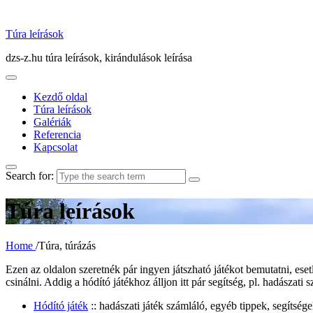
Túra leírások
dzs-z.hu túra leírások, kirándulások leírása
Kezdő oldal
Túra leírások
Galériák
Referencia
Kapcsolat
Search for:
Túra leírások
Home
/
Túra, túrázás
Ezen az oldalon szeretnék pár ingyen játszható játékot bemutatni, ese
csinálni. Addig a hódító játékhoz álljon itt pár segítség, pl. hadászati 
Hódító játék
:: hadászati játék számláló, egyéb tippek, segítség