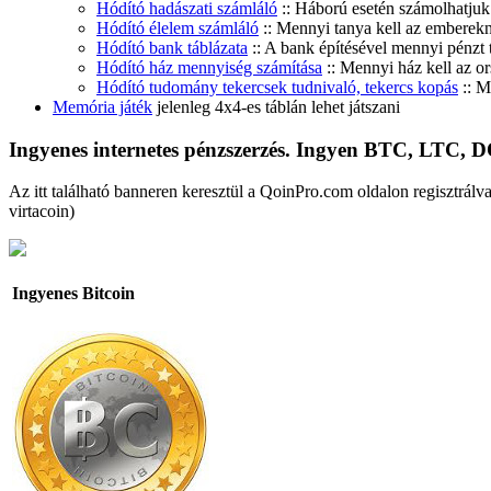
Hódító hadászati számláló
:: Háború esetén számolhatju
Hódító élelem számláló
:: Mennyi tanya kell az emberek
Hódító bank táblázata
:: A bank építésével mennyi pénzt 
Hódító ház mennyiség számítása
:: Mennyi ház kell az o
Hódító tudomány tekercsek tudnivaló, tekercs kopás
:: M
Memória játék
jelenleg 4x4-es táblán lehet játszani
Ingyenes internetes pénzszerzés. Ingyen BTC, LTC,
Az itt található banneren keresztül a QoinPro.com oldalon regisztrálva,
virtacoin)
Ingyenes Bitcoin