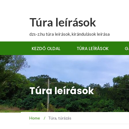
Túra leírások
dzs-z.hu túra leírások, kirándulások leírása
KEZDŐ OLDAL
TÚRA LEÍRÁSOK
G
Túra leírások
Home
/
Túra, túrázás