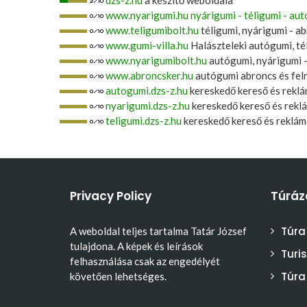
www.nyarigumi.hu nyárigumi - téligumi - aut
www.teligumibolt.hu
téligumi, nyárigumi - a
www.gumi-villa.hu
Halászteleki autógumi, tél
www.nyarigumibolt.hu
autógumi, nyárigumi -
www.abroncsker.hu
autógumi abroncs és fel
autogumi.dzs-z.hu
kereskedő kereső és reklá
nyarigumi.dzs-z.hu
kereskedő kereső és rekl
teligumi.dzs-z.hu
kereskedő kereső és reklám
Privacy Policy
Túráz
Túra
A weboldal teljes tartalma Tatár József
tulajdona. A képek és leírások
Turi
felhasználása csak az engedélyét
Túra
követően lehetséges.