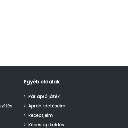
Egyéb oldalak
Pár apró játék
szítés
Apróhirdetéseim
Receptjeim
Képeslap küldés