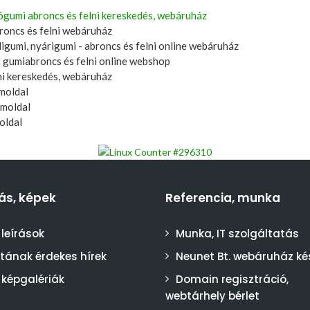
ógumi abroncs és felni kereskedés, webáruház
broncs és felni webáruház
igumi, nyárigumi - abroncs és felni online webáruház
 gumiabroncs és felni online webshop
ni kereskedés, webáruház
moldal
ámoldal
oldal
ás, képek
Referencia, munka
 leírások
Munka, IT szolgáltatás
stának érdekes hírek
Neunet Bt. webáruház ké
 képgalériák
Domain regisztráció,
webtárhely bérlet