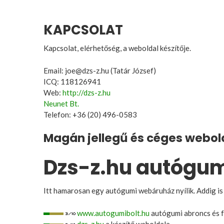
KAPCSOLAT
Kapcsolat, elérhetőség, a weboldal készítője.
Email: joe@dzs-z.hu (Tatár József)
ICQ: 118126941
Web:
http://dzs-z.hu
Neunet Bt.
Telefon: +36 (20) 496-0583
Magán jellegű és céges webo
Dzs-z.hu autógumi
Itt hamarosan egy autógumi webáruház nyílik. Addig is
www.autogumibolt.hu
autógumi abroncs és f
dzs-z.hu
a készítő weboldala