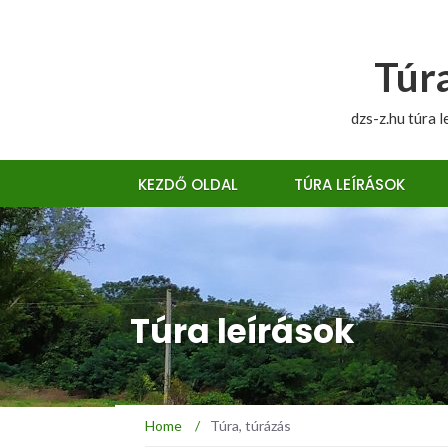
Túra
dzs-z.hu túra l
KEZDŐ OLDAL
TÚRA LEÍRÁSOK
Túra leírások
Home
/
Túra, túrázás