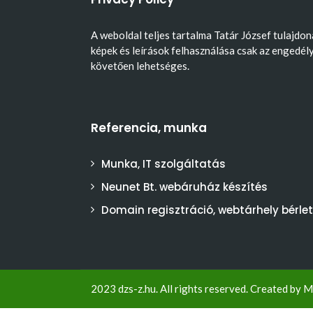
A weboldal teljes tartalma Tatár József tulajdon
képek és leírások felhasználása csak az engedél
követően lehetséges.
Referencia, munka
Munka, IT szolgáltatás
Neunet Bt. webáruház készítés
Domain regisztráció, webtárhely bérlet
2023 dzs-z.hu. All rights reserved. Created by
M