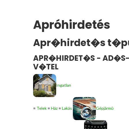
Apróhirdetés
Apr�hirdet�s t�p
APR�HIRDET�S - AD�S-
V�TEL
Ingatlan
¤
Telek
¤
Ház
¤
Lakás
Gépjármû