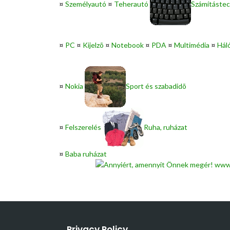
¤
Személyautó
¤
Teherautó
Számítástec
¤
PC
¤
Kijelzõ
¤
Notebook
¤
PDA
¤
Multimédia
¤
Hál
¤
Nokia
Sport és szabadidõ
¤
Felszerelés
Ruha, ruházat
¤
Baba ruházat
Privacy Policy