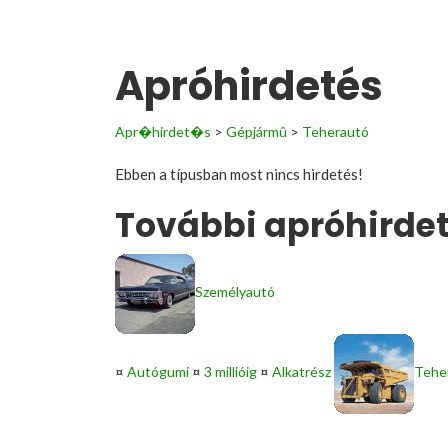
Apróhirdetés
Apr�hirdet�s
>
Gépjármû
>
Teherautó
Ebben a típusban most nincs hirdetés!
További apróhirdet
Személyautó
¤
Autógumi
¤
3 millióig
¤
Alkatrész
Tehe