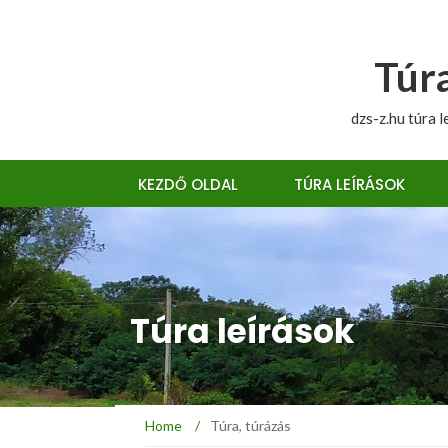
Túra
dzs-z.hu túra l
KEZDŐ OLDAL
TÚRA LEÍRÁSOK
Túra leírások
Home
/
Túra, túrázás