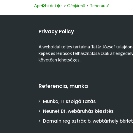
Apr�hirdet�s
>
Gépjármû
>
Teherautó
Privacy Policy
A weboldal teljes tartalma Tatár József tulajdon
képek és leírások felhasználása csak az engedél
követően lehetséges.
Referencia, munka
Munka, IT szolgáltatás
Neunet Bt. webáruház készítés
Domain regisztráció, webtárhely bérlet