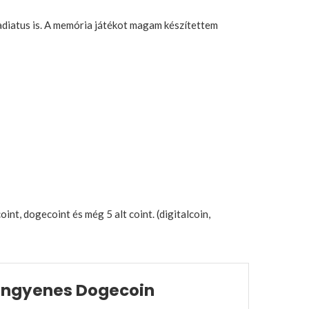
ladiatus is. A memória játékot magam készítettem
int, dogecoint és még 5 alt coint. (digitalcoin,
Ingyenes Dogecoin