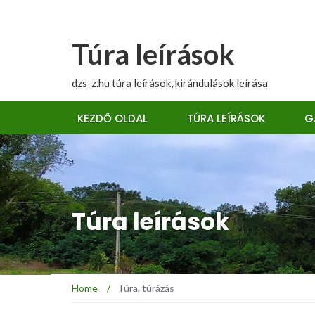
Túra leírások
dzs-z.hu túra leírások, kirándulások leírása
KEZDŐ OLDAL
TÚRA LEÍRÁSOK
G
Túra leírások
Home
/
Túra, túrázás