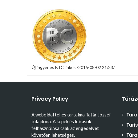
Új ingyenes BTC linkek /2015-08-02 21:23/
Privacy Policy
Túráz
Túra
A weboldal teljes tartalma Tatár József
tulajdona. A képek és leírások
Turi
felhasználása csak az engedélyét
Túra
követően lehetséges.