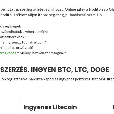
 bemutatni, esetleg ötletet adni hozzá. Online játék a Hódító és a G
ódító játékhoz álljon itt pár segítség, pl. hadászati számláló.
ek, segítségek
n számolhatjuk a végeredményt
l az embereknek?
 mennyi pénzt tudnak ellopni?
ház kell az országnak?
ercs kopás
:: Mennyi ház kell az országnak?
SZERZÉS. INGYEN BTC, LTC, DOGE
on regisztrálva, naponta kapod az ingyenes pénzeket: bitcoint, liteco
Ingyenes Litecoin