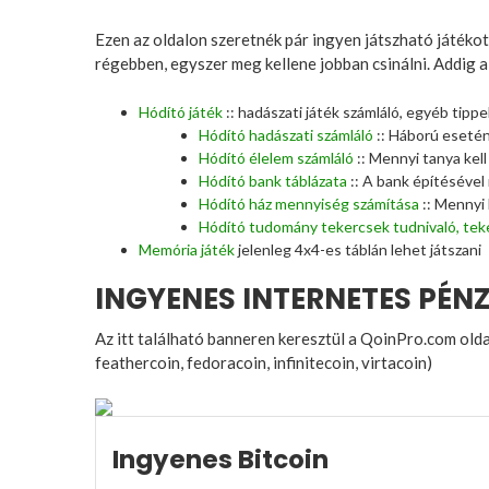
Ezen az oldalon szeretnék pár ingyen játszható játékot
régebben, egyszer meg kellene jobban csinálni. Addig a h
Hódító játék
:: hadászati játék számláló, egyéb tipp
Hódító hadászati számláló
:: Háború eseté
Hódító élelem számláló
:: Mennyi tanya kel
Hódító bank táblázata
:: A bank építésével
Hódító ház mennyiség számítása
:: Mennyi 
Hódító tudomány tekercsek tudnivaló, tek
Memória játék
jelenleg 4x4-es táblán lehet játszani
INGYENES INTERNETES PÉNZ
Az itt található banneren keresztül a QoinPro.com oldal
feathercoin, fedoracoin, infinitecoin, virtacoin)
Ingyenes Bitcoin