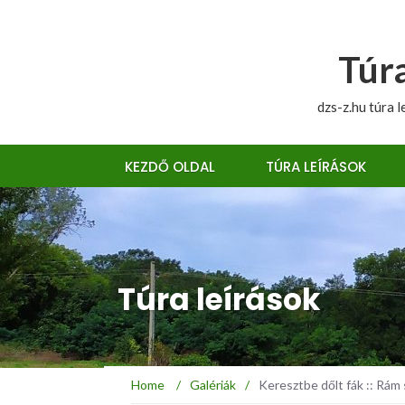
Túra
dzs-z.hu túra l
KEZDŐ OLDAL
TÚRA LEÍRÁSOK
Túra leírások
Home
/
Galériák
/
Keresztbe dőlt fák :: Rám