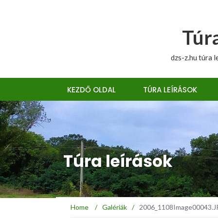
Túra
dzs-z.hu túra l
KEZDŐ OLDAL
TÚRA LEÍRÁSOK
Túra leírások
Home
/
Galériák
/
2006_1108Image00043.JPG 