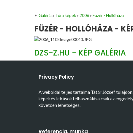
∗
Galéria
»
Túra képek
»
2006
»
Füzér - Hollóháza
FÜZÉR - HOLLÓHÁZA - KÉ
DZS-Z.HU - KÉP GALÉRIA
Privacy Policy
A weboldal teljes tartalma Tatár József tulajdon
képek és leírások felhasználása csak az engedél
követően lehetséges.
Referencia, munka