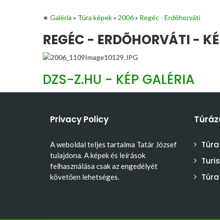
∗
Galéria
»
Túra képek
»
2006
»
Regéc - Erdõhorváti
REGÉC - ERDÕHORVÁTI - KÉ
DZS-Z.HU - KÉP GALÉRIA
Privacy Policy
Túráz
Túra
A weboldal teljes tartalma Tatár József
tulajdona. A képek és leírások
Turi
felhasználása csak az engedélyét
Túra
követően lehetséges.