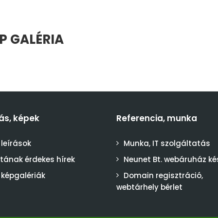
P GALÉRIA
ás, képek
Referencia, munka
 leírások
Munka, IT szolgáltatás
stának érdekes hírek
Neunet Bt. webáruház ké
 képgalériák
Domain regisztráció,
webtárhely bérlet