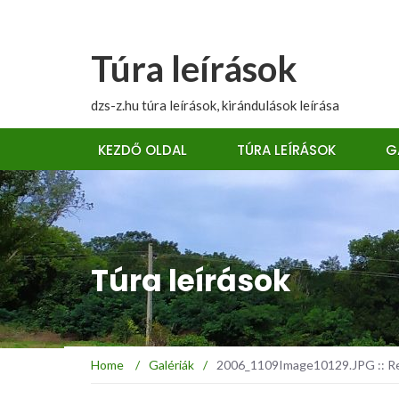
Túra leírások
dzs-z.hu túra leírások, kirándulások leírása
KEZDŐ OLDAL
TÚRA LEÍRÁSOK
G
Túra leírások
Home
/
Galériák
/
2006_1109Image10129.JPG :: Reg