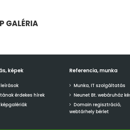
P GALÉRIA
ás, képek
Referencia, munka
 leírások
Munka, IT szolgáltatás
stának érdekes hírek
Neunet Bt. webáruház ké
 képgalériák
Domain regisztráció,
webtárhely bérlet