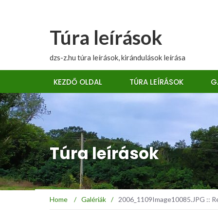
Túra leírások
dzs-z.hu túra leírások, kirándulások leírása
KEZDŐ OLDAL
TÚRA LEÍRÁSOK
G
Túra leírások
Home
/
Galériák
/
2006_1109Image10085.JPG :: Reg