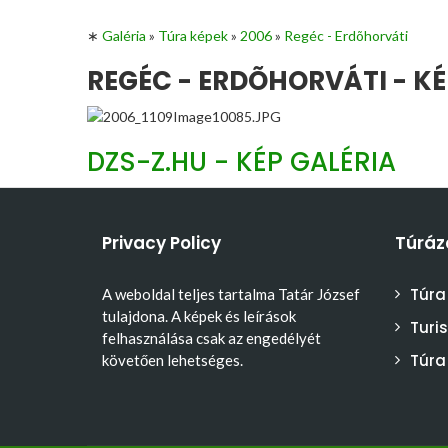
∗
Galéria
»
Túra képek
»
2006
»
Regéc - Erdõhorváti
REGÉC - ERDÕHORVÁTI - KÉ
DZS-Z.HU - KÉP GALÉRIA
Privacy Policy
Túráz
Túra
A weboldal teljes tartalma Tatár József
tulajdona. A képek és leírások
Turi
felhasználása csak az engedélyét
Túra
követően lehetséges.