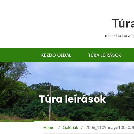
Túra
dzs-z.hu túra l
KEZDŐ OLDAL
TÚRA LEÍRÁSOK
Túra leírások
Home
/
Galériák
/
2006_1109Image10050.JPG