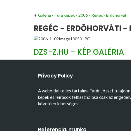
∗
Galéria
»
Túra képek
»
2006
»
Regéc - Erdõhorváti
REGÉC - ERDÕHORVÁTI - 
DZS-Z.HU - KÉP GALÉRIA
Privacy Policy
A weboldal teljes tartalma Tatár József tulajdon
képek és leírások felhasználása csak az engedél
követően lehetséges.
Referencia, munka