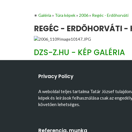
∗
Galéria
»
Túra képek
»
2006
»
Regéc - Erdõhorváti
REGÉC - ERDÕHORVÁTI - 
DZS-Z.HU - KÉP GALÉRIA
Privacy Policy
A weboldal teljes tartalma Tatár József tulajdon
képek és leírások felhasználása csak az engedél
követően lehetséges.
Referencia, munka