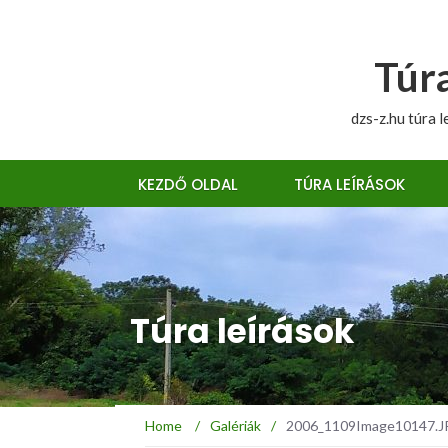
Túra
dzs-z.hu túra l
KEZDŐ OLDAL
TÚRA LEÍRÁSOK
Túra leírások
Home
/
Galériák
/
2006_1109Image10147.JPG