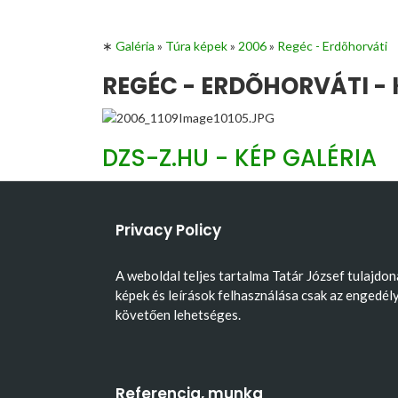
∗
Galéria
»
Túra képek
»
2006
»
Regéc - Erdõhorváti
REGÉC - ERDÕHORVÁTI - 
DZS-Z.HU - KÉP GALÉRIA
Privacy Policy
A weboldal teljes tartalma Tatár József tulajdon
képek és leírások felhasználása csak az engedél
követően lehetséges.
Referencia, munka