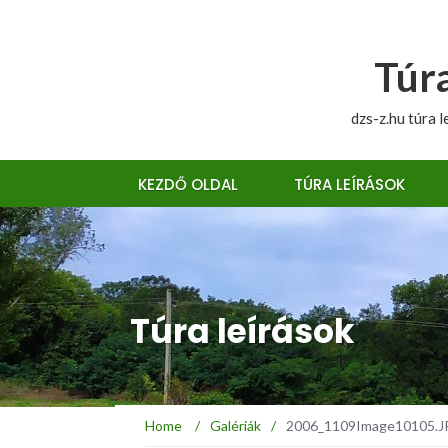
Túra
dzs-z.hu túra l
KEZDŐ OLDAL
TÚRA LEÍRÁSOK
Túra leírások
Home
/
Galériák
/
2006_1109Image10105.JPG