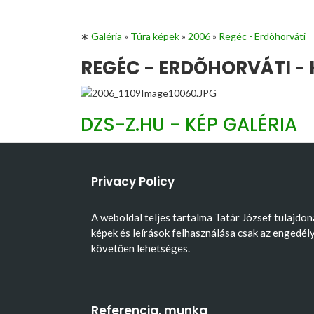
∗
Galéria
»
Túra képek
»
2006
»
Regéc - Erdõhorváti
REGÉC - ERDÕHORVÁTI - 
DZS-Z.HU - KÉP GALÉRIA
Privacy Policy
A weboldal teljes tartalma Tatár József tulajdon
képek és leírások felhasználása csak az engedél
követően lehetséges.
Referencia, munka