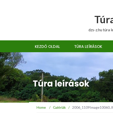
Túra
dzs-z.hu túra l
KEZDŐ OLDAL
TÚRA LEÍRÁSOK
Túra leírások
Home
/
Galériák
/
2006_1109Image10060.JPG