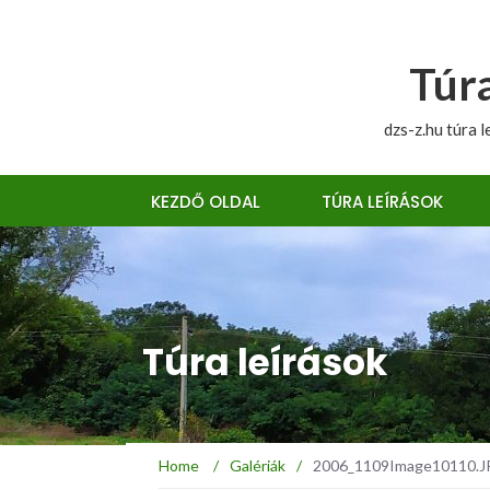
Túra
dzs-z.hu túra l
KEZDŐ OLDAL
TÚRA LEÍRÁSOK
Túra leírások
Home
/
Galériák
/
2006_1109Image10110.JPG