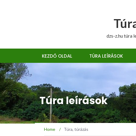
Túra
dzs-z.hu túra l
KEZDŐ OLDAL
TÚRA LEÍRÁSOK
Túra leírások
Home
/
Túra, túrázás