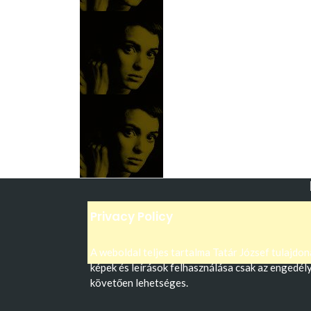
Privacy Policy
A weboldal teljes tartalma Tatár József tulajdon
képek és leírások felhasználása csak az engedél
követően lehetséges.