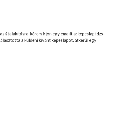
z átalakításra, kérem írjon egy emailt a: kepeslap {dzs-
álasztotta a küldeni kívánt képeslapot, átkerül egy