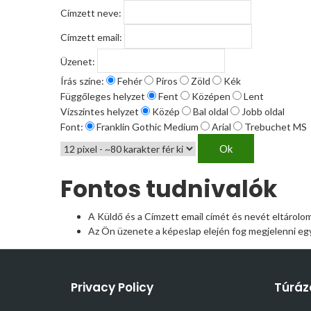
Címzett neve:
Címzett email:
Üzenet:
Írás színe:
Fehér
Piros
Zöld
Kék
Függőleges helyzet
Fent
Középen
Lent
Vízszintes helyzet
Közép
Bal oldal
Jobb oldal
Font:
Franklin Gothic Medium
Arial
Trebuchet MS
Fontos tudnivalók
A Küldő és a Címzett email címét és nevét eltárolo
Az Ön üzenete a képeslap elején fog megjelenni egy
Privacy Policy
Túráz