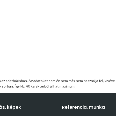
m az adatbázisban. Az adatokat sem én sem más nem használja fel, kivéve
 sorban. Így kb. 40 karakterből állhat maximum.
ás, képek
Referencia, munka