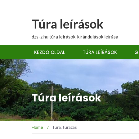
Túra leírások
dzs-z.hu túra leírások, kirándulások leírása
KEZDŐ OLDAL
TÚRA LEÍRÁSOK
G
Túra leírások
Home
/
Túra, túrázás