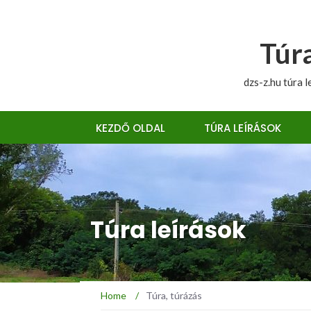
Túra
dzs-z.hu túra l
KEZDŐ OLDAL
TÚRA LEÍRÁSOK
Túra leírások
Home
/
Túra, túrázás