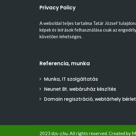
Privacy Policy
A weboldal teljes tartalma Tatár József tulajdon
képek és leírások felhasználása csak az engedél
követően lehetséges.
Referencia, munka
Munka, IT szolgáltatás
Neunet Bt. webáruház készítés
Domain regisztráció, webtárhely bérlet
2023 dzs-z.hu. All rights reserved. Created by
M