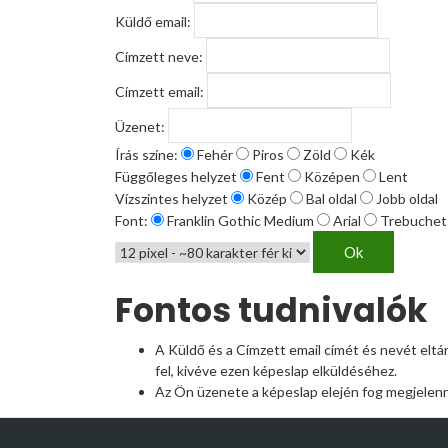
Küldő email:
Címzett neve:
Címzett email:
Üzenet:
Írás színe:
Fehér
Piros
Zöld
Kék
Függőleges helyzet
Fent
Középen
Lent
Vízszintes helyzet
Közép
Bal oldal
Jobb oldal
Font:
Franklin Gothic Medium
Arial
Trebuchet
Fontos tudnivalók
A Küldő és a Címzett email címét és nevét elt
fel, kivéve ezen képeslap elküldéséhez.
Az Ön üzenete a képeslap elején fog megjelenni