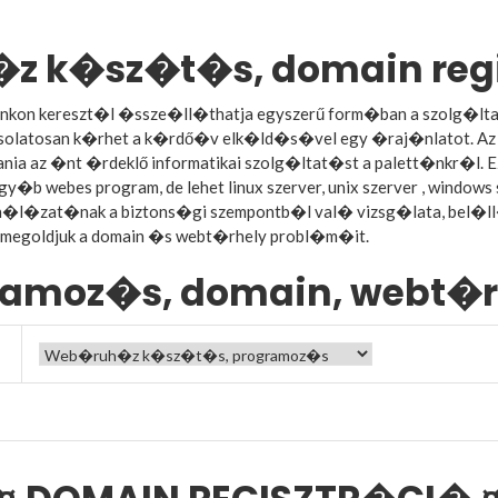
z k�sz�t�s, domain reg
nkon kereszt�l �ssze�ll�thatja egyszerű form�ban a szolg�lta
csolatosan k�rhet a k�rdő�v elk�ld�s�vel egy �raj�nlatot. Az 
tania az �nt �rdeklő informatikai szolg�ltat�st a palett�nkr�l. E
y�b webes program, de lehet linux szerver, unix szerver , wind
i h�l�zat�nak a biztons�gi szempontb�l val� vizsg�lata, bel�
megoldjuk a domain �s webt�rhely probl�m�it.
ramoz�s, domain, webt�r