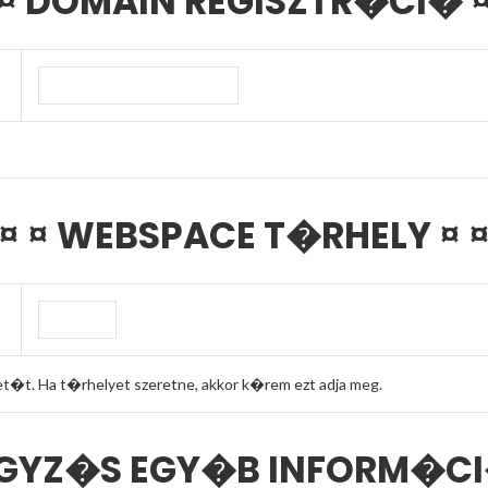
 ¤ DOMAIN REGISZTR�CI� ¤
 ¤ ¤ WEBSPACE T�RHELY ¤ ¤
. Ha t�rhelyet szeretne, akkor k�rem ezt adja meg.
EGYZ�S EGY�B INFORM�CI