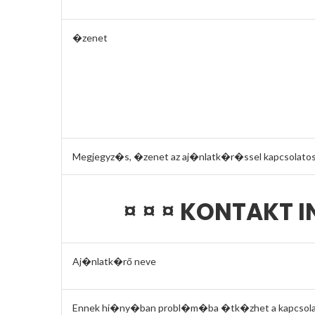
�zenet
Megjegyz�s, �zenet az aj�nlatk�r�ssel kapcsolatos
¤ ¤ ¤ KONTAKT
Aj�nlatk�rő neve
Ennek hi�ny�ban probl�m�ba �tk�zhet a kapcsolat