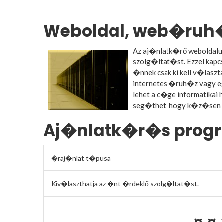
Weboldal, web�ruh�
Az aj�nlatk�rő weboldalu
szolg�ltat�st. Ezzel kap
�nnek csak ki kell v�lasz
internetes �ruh�z vagy eg
lehet a c�ge informatika
seg�thet, hogy k�z�sen 
Aj�nlatk�r�s prog
�raj�nlat t�pusa
Kiv�laszthatja az �nt �rdeklő szolg�ltat�st.