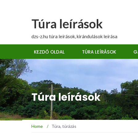
Túra leírások
dzs-z.hu túra leírások, kirándulások leírása
KEZDŐ OLDAL
TÚRA LEÍRÁSOK
G
Túra leírások
Home
/
Túra, túrázás