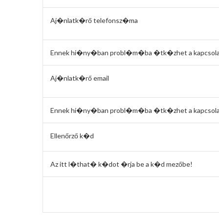
Aj�nlatk�rő telefonsz�ma
Ennek hi�ny�ban probl�m�ba �tk�zhet a kapcsolat
Aj�nlatk�rő email
Ennek hi�ny�ban probl�m�ba �tk�zhet a kapcsolat
Ellenőrző k�d
Az itt l�that� k�dot �rja be a k�d mezőbe!