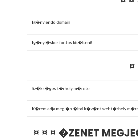
¤ ¤
Ig�nylendő domain
Ig�nyl�skor fontos kit�lteni!
¤
Sz�ks�ges t�rhely m�rete
K�rem adja meg �n �ltal k�v�nt webt�rhely m�ret�t
¤ ¤ ¤ �ZENET MEGJ