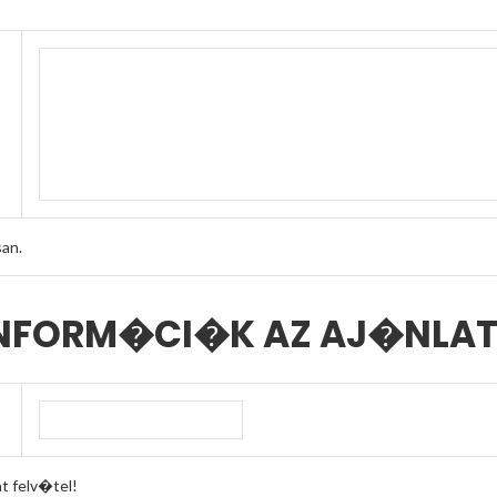
an.
 INFORM�CI�K AZ AJ�NLAT
 felv�tel!