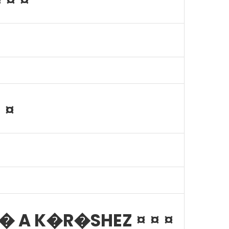
 ¤ ¤
 ¤
� A K�R�SHEZ ¤ ¤ ¤