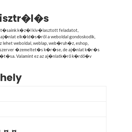
isztr�l�s
t�saink k�z�l kiv�lasztott feladatot,
aj�nlat elk�ld�s�ről a weboldal gondoskodik,
z lehet weboldal, weblap, web�ruh�z, eshop,
ows szerver �zemeltet�s k�r�se, de aj�nlat k�r�s
ll�t�sa. Valamint ez az aj�nlatk�rő k�rdő�v
hely