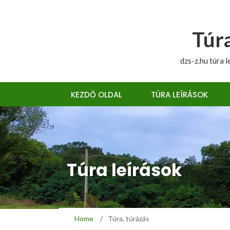
Túra
dzs-z.hu túra l
KEZDŐ OLDAL
TÚRA LEÍRÁSOK
Túra leírások
Home
/
Túra, túrázás