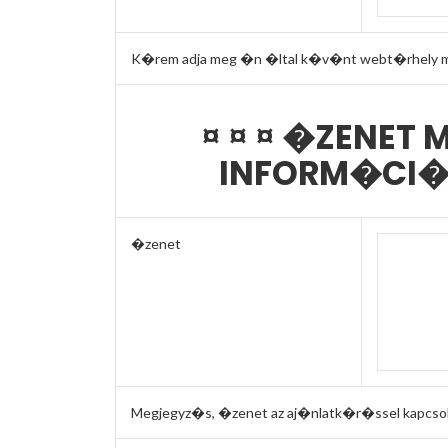
K�rem adja meg �n �ltal k�v�nt webt�rhely m�r
¤ ¤ ¤ �ZENET
INFORM�CI� 
�zenet
Megjegyz�s, �zenet az aj�nlatk�r�ssel kapcsol