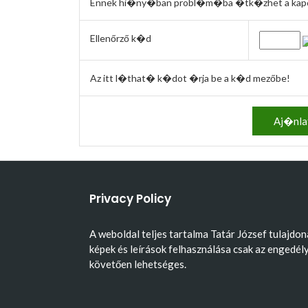
Ennek hi�ny�ban probl�m�ba �tk�zhet a kapcs
Ellenőrző k�d
Az itt l�that� k�dot �rja be a k�d mezőbe!
Privacy Policy
A weboldal teljes tartalma Tatár József tulajdon
képek és leírások felhasználása csak az engedél
követően lehetséges.