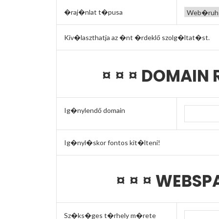
�raj�nlat t�pusa
Kiv�laszthatja az �nt �rdeklő szolg�ltat�st.
¤ ¤ ¤ DOMAIN 
Ig�nylendő domain
Ig�nyl�skor fontos kit�lteni!
¤ ¤ ¤ WEBSP
Sz�ks�ges t�rhely m�rete