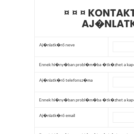
¤ ¤ ¤ KONTA
AJ�NLATK
Aj�nlatk�rő neve
Ennek hi�ny�ban probl�m�ba �tk�zhet a kapcs
Aj�nlatk�rő telefonsz�ma
Ennek hi�ny�ban probl�m�ba �tk�zhet a kapcs
Aj�nlatk�rő email