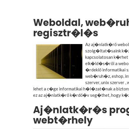
Weboldal, web�ru
regisztr�l�s
Az aj�nlatk�rő webol
szolg�ltat�saink k�z�
kapcsolatosan k�rhet
elk�ld�s�ről a webold
�rdeklő informatikai 
web�ruh�z, eshop, in
szerver, unix szerver
lehet a c�ge informatikai h�l�zat�nak a bizto
ez az aj�nlatk�rő k�rdő�v seg�thet, hogy k�
Aj�nlatk�r�s pro
webt�rhely