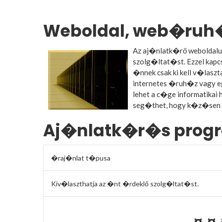
Weboldal, web�ruh�
Az aj�nlatk�rő weboldalu
szolg�ltat�st. Ezzel kap
�nnek csak ki kell v�lasz
internetes �ruh�z vagy eg
lehet a c�ge informatika
seg�thet, hogy k�z�sen 
Aj�nlatk�r�s prog
�raj�nlat t�pusa
Kiv�laszthatja az �nt �rdeklő szolg�ltat�st.