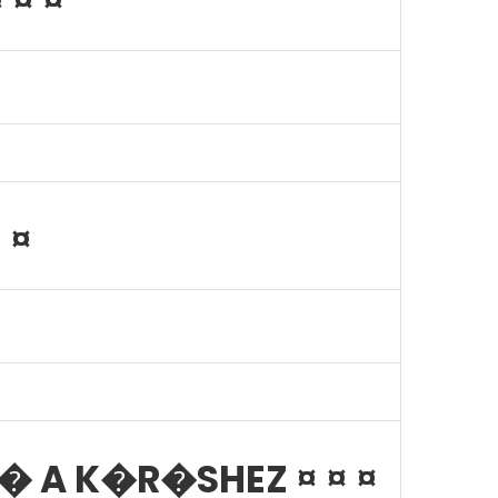
 ¤ ¤
 ¤
� A K�R�SHEZ ¤ ¤ ¤