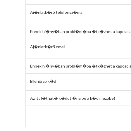
Aj�nlatk�rő telefonsz�ma
Ennek hi�ny�ban probl�m�ba �tk�zhet a kapcsolat
Aj�nlatk�rő email
Ennek hi�ny�ban probl�m�ba �tk�zhet a kapcsolat
Ellenőrző k�d
Az itt l�that� k�dot �rja be a k�d mezőbe!