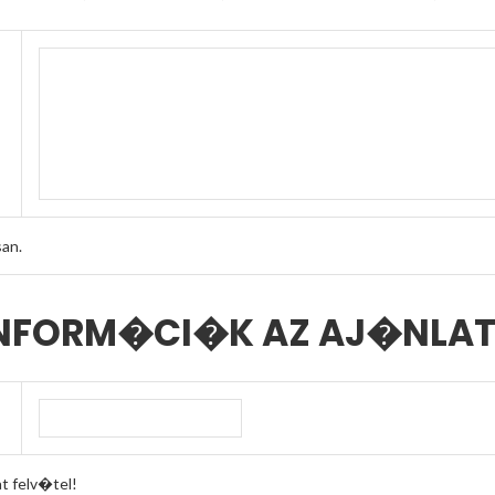
an.
 INFORM�CI�K AZ AJ�NLAT
 felv�tel!