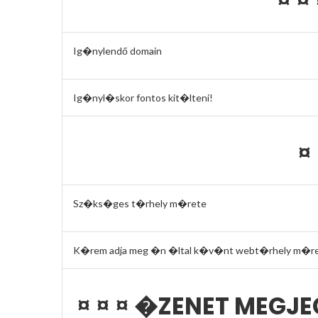
¤ ¤
Ig�nylendő domain
Ig�nyl�skor fontos kit�lteni!
¤
Sz�ks�ges t�rhely m�rete
K�rem adja meg �n �ltal k�v�nt webt�rhely m�ret�t
¤ ¤ ¤ �ZENET MEGJ