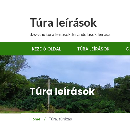
Túra leírások
dzs-z.hu túra leírások, kirándulások leírása
KEZDŐ OLDAL
TÚRA LEÍRÁSOK
G
Túra leírások
Home
/
Túra, túrázás