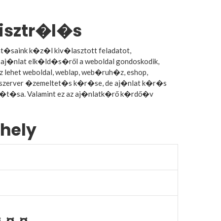
isztr�l�s
t�saink k�z�l kiv�lasztott feladatot,
aj�nlat elk�ld�s�ről a weboldal gondoskodik,
z lehet weboldal, weblap, web�ruh�z, eshop,
ows szerver �zemeltet�s k�r�se, de aj�nlat k�r�s
ll�t�sa. Valamint ez az aj�nlatk�rő k�rdő�v
hely