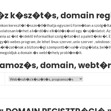
z k�sz�t�s, domain reg
nkon kereszt�l �ssze�ll�thatja egyszerű form�ban a szolg�lta
csolatosan k�rhet a k�rdő�v elk�ld�s�vel egy �raj�nlatot. Az 
tania az �nt �rdeklő informatikai szolg�ltat�st a palett�nkr�l. E
y�b webes program, de lehet linux szerver, unix szerver , wind
i h�l�zat�nak a biztons�gi szempontb�l val� vizsg�lata, bel�
megoldjuk a domain �s webt�rhely probl�m�it.
ramoz�s, domain, webt�r