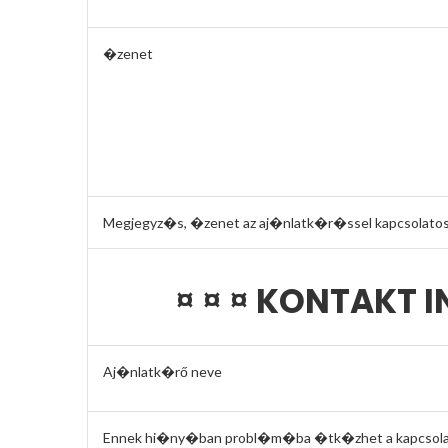
�zenet
Megjegyz�s, �zenet az aj�nlatk�r�ssel kapcsolatos
¤ ¤ ¤ KONTAKT
Aj�nlatk�rő neve
Ennek hi�ny�ban probl�m�ba �tk�zhet a kapcsolat