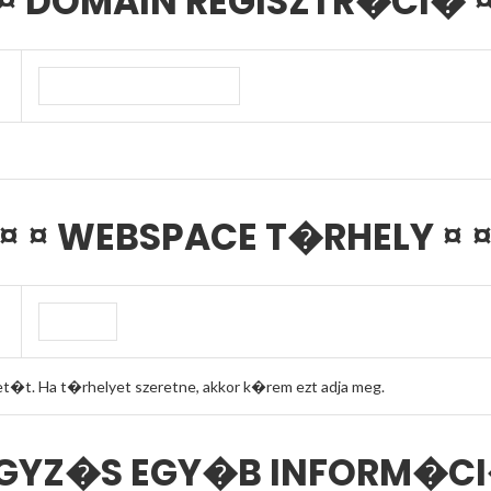
 ¤ DOMAIN REGISZTR�CI� ¤
 ¤ ¤ WEBSPACE T�RHELY ¤ ¤
. Ha t�rhelyet szeretne, akkor k�rem ezt adja meg.
EGYZ�S EGY�B INFORM�CI