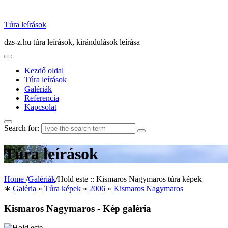
Túra leírások
dzs-z.hu túra leírások, kirándulások leírása
Kezdő oldal
Túra leírások
Galériák
Referencia
Kapcsolat
Search for:
Túra leírások
Home
/
Galériák
/
Hold este :: Kismaros Nagymaros túra képek
∗
Galéria
»
Túra képek
»
2006
»
Kismaros Nagymaros
Kismaros Nagymaros - Kép galéria