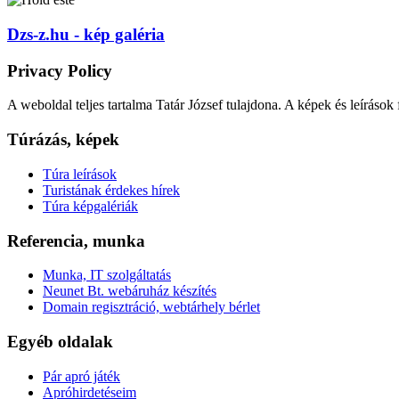
Dzs-z.hu - kép galéria
Privacy Policy
A weboldal teljes tartalma Tatár József tulajdona. A képek és leírások
Túrázás, képek
Túra leírások
Turistának érdekes hírek
Túra képgalériák
Referencia, munka
Munka, IT szolgáltatás
Neunet Bt. webáruház készítés
Domain regisztráció, webtárhely bérlet
Egyéb oldalak
Pár apró játék
Apróhirdetéseim