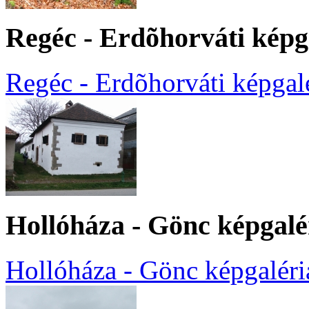
Regéc - Erdõhorváti képg
Regéc - Erdõhorváti képgal
Hollóháza - Gönc képgalé
Hollóháza - Gönc képgaléri