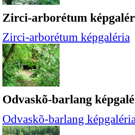
Zirci-arborétum képgalér
Zirci-arborétum képgaléria
Odvaskõ-barlang képgalé
Odvaskõ-barlang képgaléri