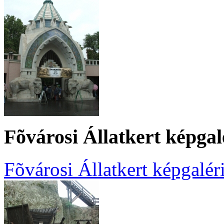
Fõvárosi Állatkert képgal
Fõvárosi Állatkert képgalér