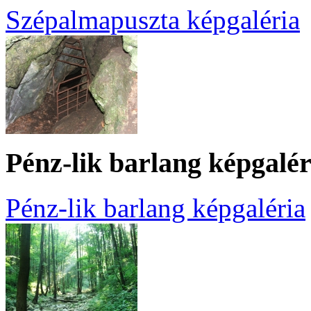
Szépalmapuszta képgaléria
Pénz-lik barlang képgalér
Pénz-lik barlang képgaléria