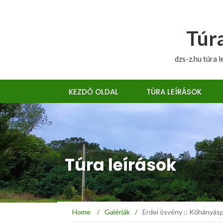
Túra
dzs-z.hu túra l
KEZDŐ OLDAL
TÚRA LEÍRÁSOK
Túra leírások
Home
/
Galériák
/
Erdei ösvény :: Kőhányás