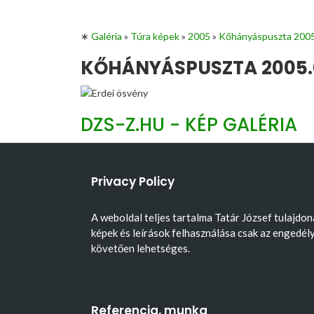
∗
Galéria
»
Túra képek
»
2005
»
Kőhányáspuszta 2005
KŐHÁNYÁSPUSZTA 2005.0
DZS-Z.HU - KÉP GALÉRIA
Privacy Policy
A weboldal teljes tartalma Tatár József tulajdon
képek és leírások felhasználása csak az engedél
követően lehetséges.
Referencia, munka