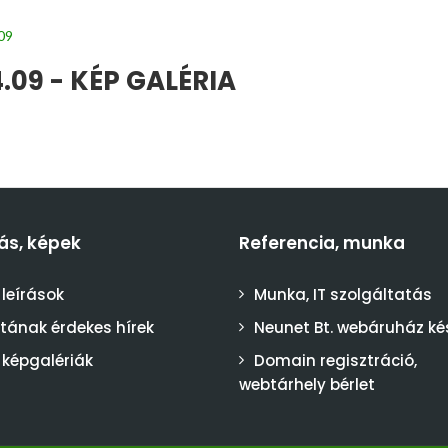
09
09 - KÉP GALÉRIA
ás, képek
Referencia, munka
 leírások
Munka, IT szolgáltatás
stának érdekes hírek
Neunet Bt. webáruház ké
 képgalériák
Domain regisztráció,
webtárhely bérlet