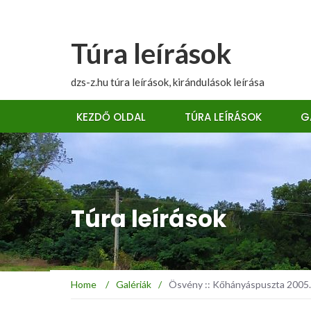
Túra leírások
dzs-z.hu túra leírások, kirándulások leírása
KEZDŐ OLDAL
TÚRA LEÍRÁSOK
G
Túra leírások
Home
/
Galériák
/
Ösvény :: Kőhányáspuszta 2005.