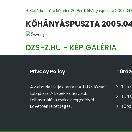
∗
Galéria
»
Túra képek
»
2005
»
Kőhányáspuszta 2005.04.
KŐHÁNYÁSPUSZTA 2005.04.
DZS-Z.HU - KÉP GALÉRIA
Privacy Policy
Túráz
Túra
A weboldal teljes tartalma Tatár József
tulajdona. A képek és leírások
Turi
felhasználása csak az engedélyét
Túra
követően lehetséges.