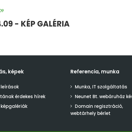
09
09 - KÉP GALÉRIA
ás, képek
Referencia, munka
 leírások
Munka, IT szolgáltatás
stának érdekes hírek
Neunet Bt. webáruház ké
 képgalériák
Domain regisztráció,
webtárhely bérlet