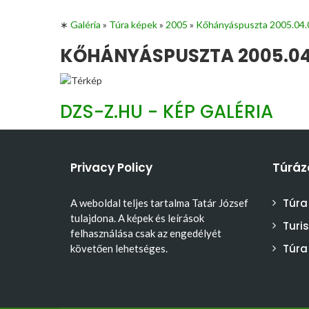
∗
Galéria
»
Túra képek
»
2005
»
Kőhányáspuszta 2005.04.
KŐHÁNYÁSPUSZTA 2005.04.
DZS-Z.HU - KÉP GALÉRIA
Privacy Policy
Túráz
Túra
A weboldal teljes tartalma Tatár József
tulajdona. A képek és leírások
Turi
felhasználása csak az engedélyét
Túra
követően lehetséges.