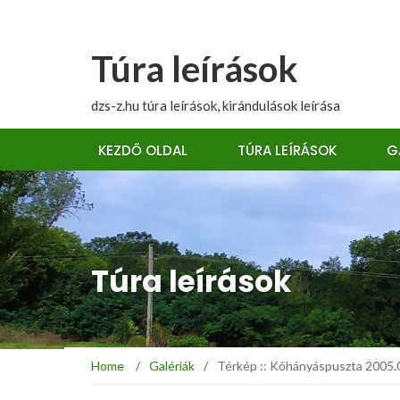
Túra leírások
dzs-z.hu túra leírások, kirándulások leírása
KEZDŐ OLDAL
TÚRA LEÍRÁSOK
G
Túra leírások
Home
/
Galériák
/
Térkép :: Kőhányáspuszta 2005.