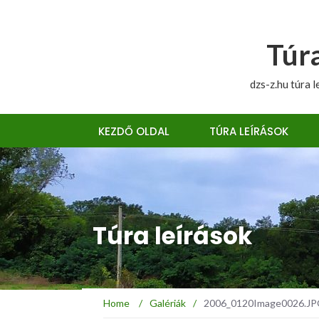
Túra
dzs-z.hu túra l
KEZDŐ OLDAL
TÚRA LEÍRÁSOK
Túra leírások
Home
/
Galériák
/
2006_0120Image0026.JPG 