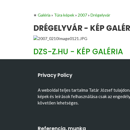
∗
Galéria
»
Túra képek
»
2007
»
Drégelyvár
DRÉGELYVÁR - KÉP GALÉR
DZS-Z.HU - KÉP GALÉRIA
Privacy Policy
A weboldal teljes tartalma Tatár József tulajdon
képek és leírások felhasználása csak az engedél
követően lehetséges.
Referencia, munka