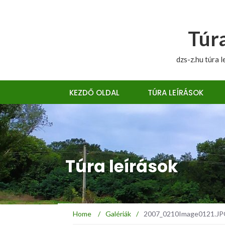
Túra
dzs-z.hu túra l
KEZDŐ OLDAL
TÚRA LEÍRÁSOK
Túra leírások
Home
/
Galériák
/
2007_0210Image0121.JPG 