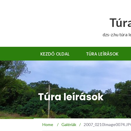
Túra
dzs-z.hu túra l
KEZDŐ OLDAL
TÚRA LEÍRÁSOK
Túra leírások
Home
/
Galériák
/
2007_0210Image0074.JPG 