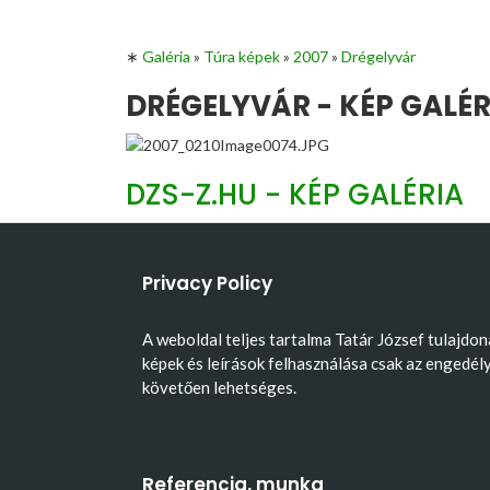
∗
Galéria
»
Túra képek
»
2007
»
Drégelyvár
DRÉGELYVÁR - KÉP GALÉR
DZS-Z.HU - KÉP GALÉRIA
Privacy Policy
A weboldal teljes tartalma Tatár József tulajdon
képek és leírások felhasználása csak az engedél
követően lehetséges.
Referencia, munka