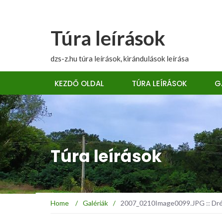
Túra leírások
dzs-z.hu túra leírások, kirándulások leírása
KEZDŐ OLDAL
TÚRA LEÍRÁSOK
G
Túra leírások
Home
/
Galériák
/
2007_0210Image0099.JPG :: Dré