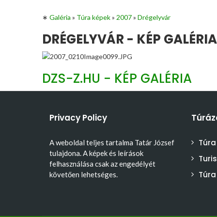
∗
Galéria
»
Túra képek
»
2007
»
Drégelyvár
DRÉGELYVÁR - KÉP GALÉRIA
DZS-Z.HU - KÉP GALÉRIA
Privacy Policy
Túráz
Túra
A weboldal teljes tartalma Tatár József
tulajdona. A képek és leírások
Turi
felhasználása csak az engedélyét
Túra
követően lehetséges.