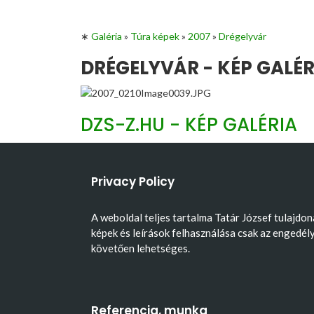
∗
Galéria
»
Túra képek
»
2007
»
Drégelyvár
DRÉGELYVÁR - KÉP GALÉR
DZS-Z.HU - KÉP GALÉRIA
Privacy Policy
A weboldal teljes tartalma Tatár József tulajdon
képek és leírások felhasználása csak az engedél
követően lehetséges.
Referencia, munka