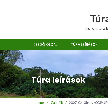
Túra
dzs-z.hu túra l
KEZDŐ OLDAL
TÚRA LEÍRÁSOK
Túra leírások
Home
/
Galériák
/
2007_0210Image0039.JPG 