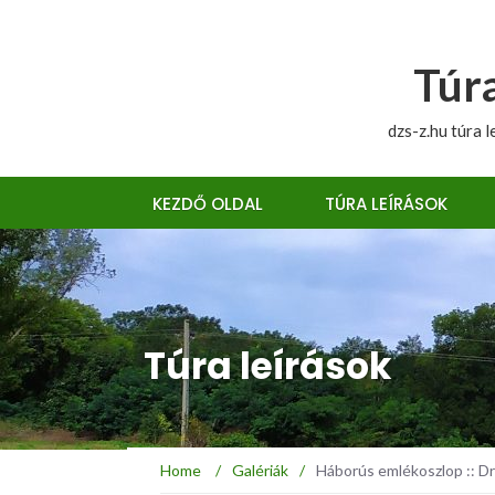
Túra
dzs-z.hu túra l
KEZDŐ OLDAL
TÚRA LEÍRÁSOK
Túra leírások
Home
/
Galériák
/
Háborús emlékoszlop :: Dr