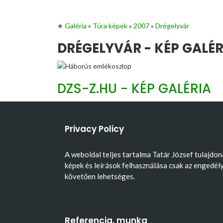
∗
Galéria
»
Túra képek
»
2007
»
Drégelyvár
DRÉGELYVÁR - KÉP GALÉR
DZS-Z.HU - KÉP GALÉRIA
Privacy Policy
A weboldal teljes tartalma Tatár József tulajdon
képek és leírások felhasználása csak az engedél
követően lehetséges.
Referencia, munka