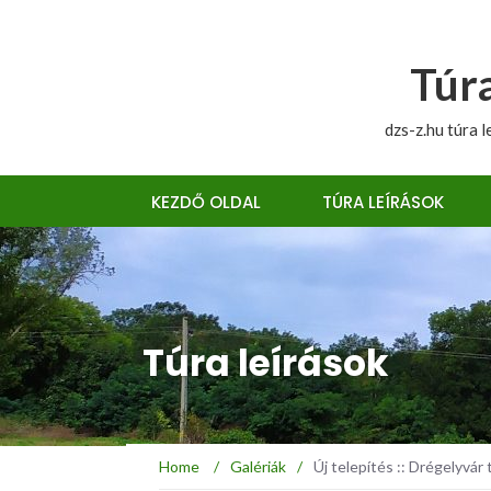
Túra
dzs-z.hu túra l
KEZDŐ OLDAL
TÚRA LEÍRÁSOK
Túra leírások
Home
/
Galériák
/
Új telepítés :: Drégelyvár