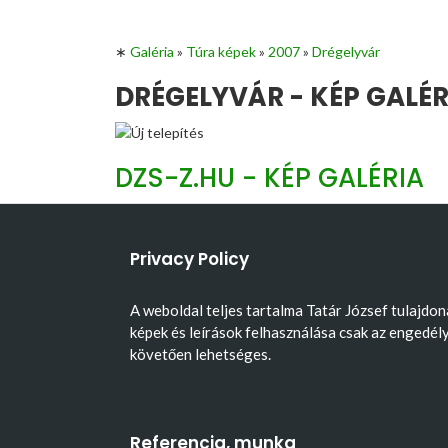
∗
Galéria
»
Túra képek
»
2007
»
Drégelyvár
DRÉGELYVÁR - KÉP GALÉR
DZS-Z.HU - KÉP GALÉRIA
Privacy Policy
A weboldal teljes tartalma Tatár József tulajdon
képek és leírások felhasználása csak az engedél
követően lehetséges.
Referencia, munka