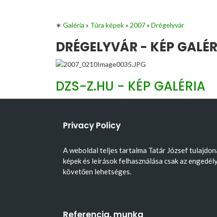
∗
Galéria
»
Túra képek
»
2007
»
Drégelyvár
DRÉGELYVÁR - KÉP GALÉR
DZS-Z.HU - KÉP GALÉRIA
Privacy Policy
A weboldal teljes tartalma Tatár József tulajdon
képek és leírások felhasználása csak az engedél
követően lehetséges.
Referencia, munka