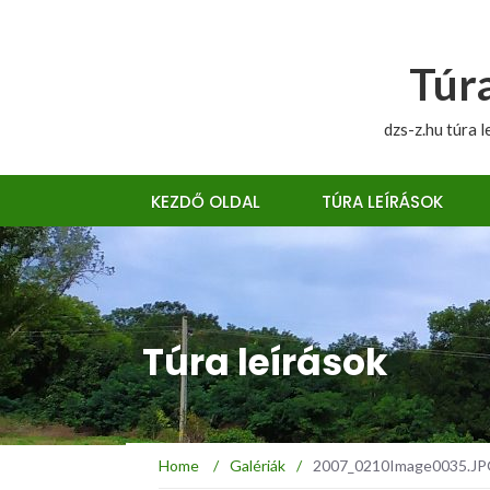
Túra
dzs-z.hu túra l
KEZDŐ OLDAL
TÚRA LEÍRÁSOK
Túra leírások
Home
/
Galériák
/
2007_0210Image0035.JPG 