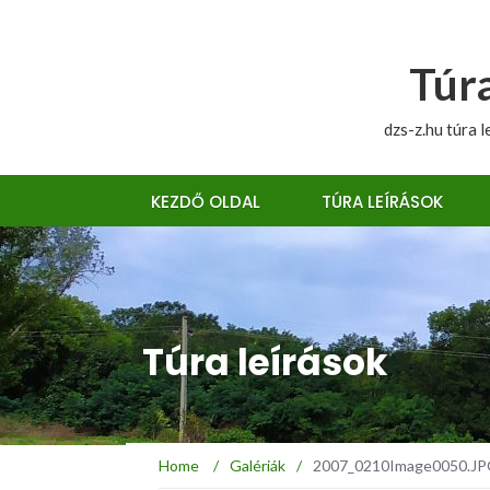
Túra
dzs-z.hu túra l
KEZDŐ OLDAL
TÚRA LEÍRÁSOK
Túra leírások
Home
/
Galériák
/
2007_0210Image0050.JPG 