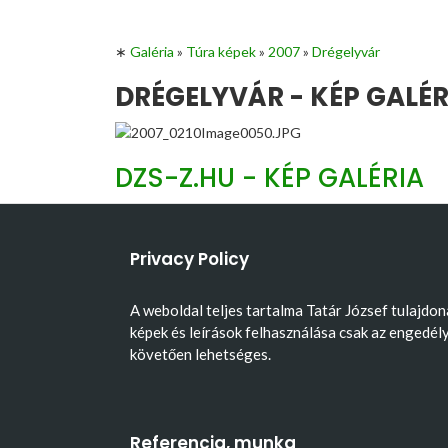
∗
Galéria
»
Túra képek
»
2007
»
Drégelyvár
DRÉGELYVÁR - KÉP GALÉR
DZS-Z.HU - KÉP GALÉRIA
Privacy Policy
A weboldal teljes tartalma Tatár József tulajdon
képek és leírások felhasználása csak az engedél
követően lehetséges.
Referencia, munka