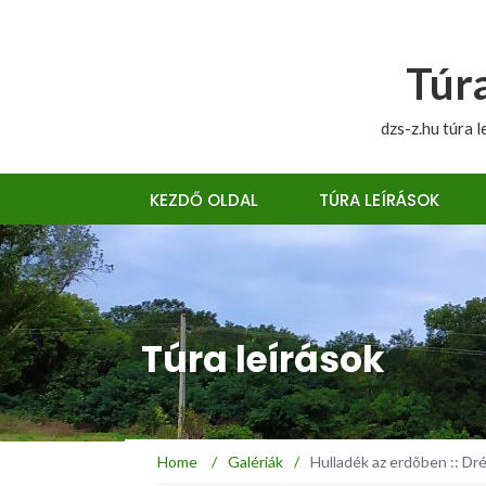
Túra
dzs-z.hu túra l
KEZDŐ OLDAL
TÚRA LEÍRÁSOK
Túra leírások
Home
/
Galériák
/
Hulladék az erdõben :: Dr