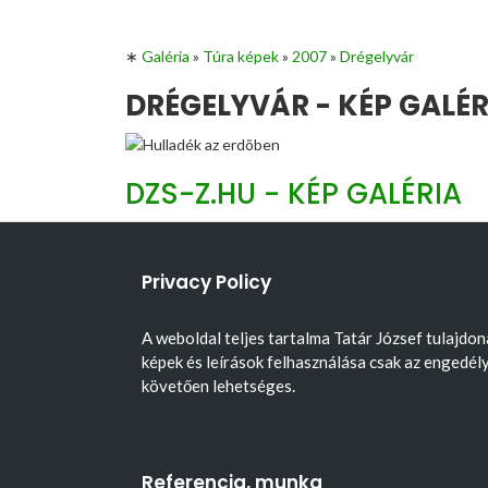
∗
Galéria
»
Túra képek
»
2007
»
Drégelyvár
DRÉGELYVÁR - KÉP GALÉR
DZS-Z.HU - KÉP GALÉRIA
Privacy Policy
A weboldal teljes tartalma Tatár József tulajdon
képek és leírások felhasználása csak az engedél
követően lehetséges.
Referencia, munka