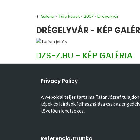
∗
Galéria
»
Túra képek
»
2007
»
Drégelyvár
DRÉGELYVÁR - KÉP GALÉR
DZS-Z.HU - KÉP GALÉRIA
Privacy Policy
A weboldal teljes tartalma Tatár József tulajdon
képek és leírások felhasználása csak az engedél
követően lehetséges.
Referencia, munka