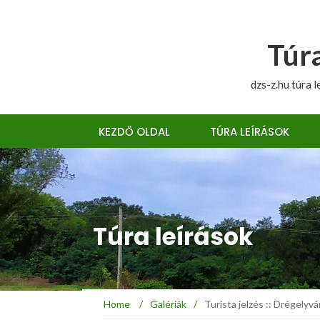
Túra
dzs-z.hu túra l
KEZDŐ OLDAL
TÚRA LEÍRÁSOK
Túra leírások
Home
/
Galériák
/
Turista jelzés :: Drégelyv