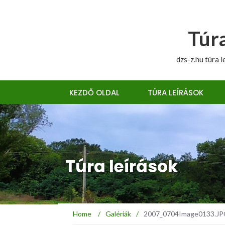
Túra
dzs-z.hu túra l
KEZDŐ OLDAL
TÚRA LEÍRÁSOK
Túra leírások
Home
/
Galériák
/
2007_0704Image0133.JPG 