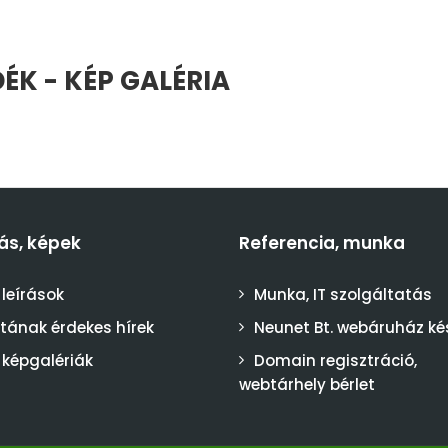
K - KÉP GALÉRIA
ás, képek
Referencia, munka
 leírások
Munka, IT szolgáltatás
stának érdekes hírek
Neunet Bt. webáruház ké
 képgalériák
Domain regisztráció,
webtárhely bérlet