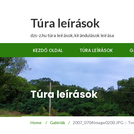
Túra leírások
dzs-z.hu túra leírások, kirándulások leírása
KEZDŐ OLDAL
TÚRA LEÍRÁSOK
G
Túra leírások
Home
/
Galériák
/
2007_0704Image0200.JPG :: Toro