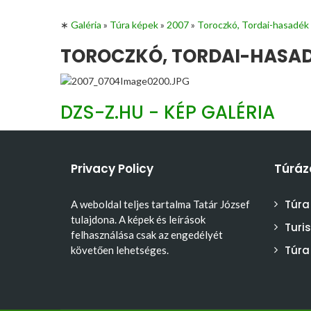
∗
Galéria
»
Túra képek
»
2007
»
Toroczkó, Tordai-hasadék
TOROCZKÓ, TORDAI-HASADÉ
DZS-Z.HU - KÉP GALÉRIA
Privacy Policy
Túráz
Túra
A weboldal teljes tartalma Tatár József
tulajdona. A képek és leírások
Turi
felhasználása csak az engedélyét
Túra
követően lehetséges.