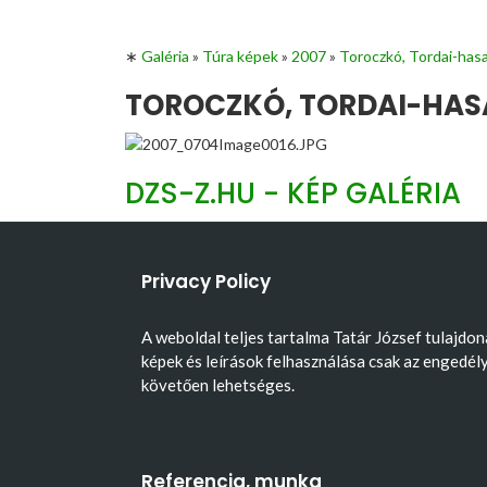
∗
Galéria
»
Túra képek
»
2007
»
Toroczkó, Tordai-has
TOROCZKÓ, TORDAI-HASA
DZS-Z.HU - KÉP GALÉRIA
Privacy Policy
A weboldal teljes tartalma Tatár József tulajdon
képek és leírások felhasználása csak az engedél
követően lehetséges.
Referencia, munka