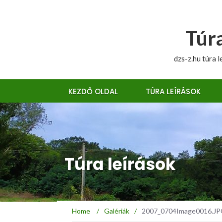
Túra
dzs-z.hu túra l
KEZDŐ OLDAL
TÚRA LEÍRÁSOK
Túra leírások
Home
/
Galériák
/
2007_0704Image0016.JPG 