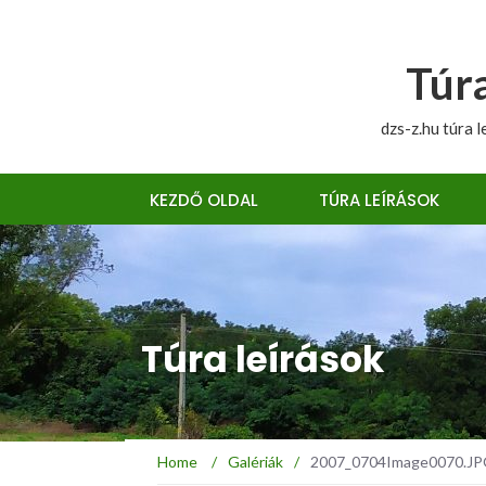
Túra
dzs-z.hu túra l
KEZDŐ OLDAL
TÚRA LEÍRÁSOK
Túra leírások
Home
/
Galériák
/
2007_0704Image0070.JPG 