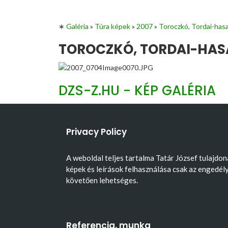
∗
Galéria
»
Túra képek
»
2007
»
Toroczkó, Tordai-has
TOROCZKÓ, TORDAI-HASA
DZS-Z.HU - KÉP GALÉRIA
Privacy Policy
A weboldal teljes tartalma Tatár József tulajdon
képek és leírások felhasználása csak az engedél
követően lehetséges.
Referencia, munka