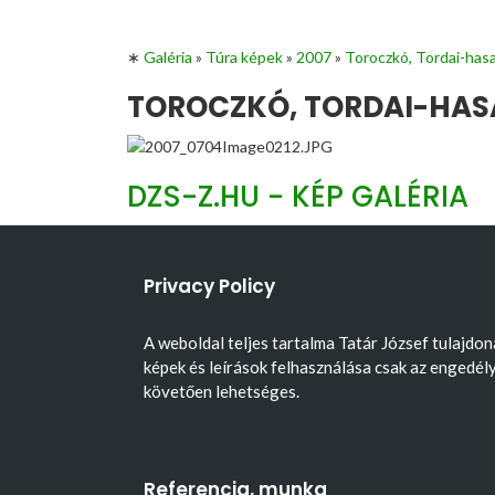
∗
Galéria
»
Túra képek
»
2007
»
Toroczkó, Tordai-has
TOROCZKÓ, TORDAI-HASA
DZS-Z.HU - KÉP GALÉRIA
Privacy Policy
A weboldal teljes tartalma Tatár József tulajdon
képek és leírások felhasználása csak az engedél
követően lehetséges.
Referencia, munka