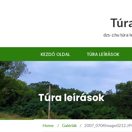
Túra
dzs-z.hu túra l
KEZDŐ OLDAL
TÚRA LEÍRÁSOK
Túra leírások
Home
/
Galériák
/
2007_0704Image0212.JPG 