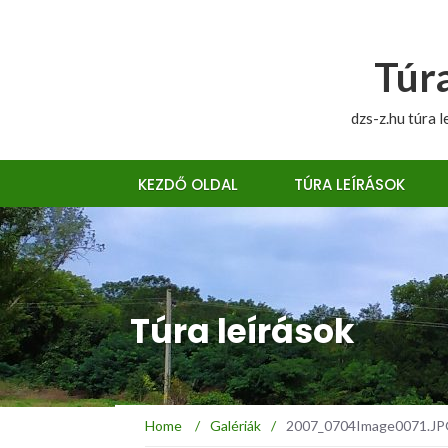
Túra
dzs-z.hu túra l
KEZDŐ OLDAL
TÚRA LEÍRÁSOK
Túra leírások
Home
/
Galériák
/
2007_0704Image0071.JPG 