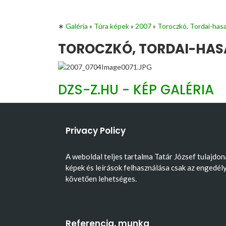
∗
Galéria
»
Túra képek
»
2007
»
Toroczkó, Tordai-has
TOROCZKÓ, TORDAI-HASA
DZS-Z.HU - KÉP GALÉRIA
Privacy Policy
A weboldal teljes tartalma Tatár József tulajdon
képek és leírások felhasználása csak az engedél
követően lehetséges.
Referencia, munka