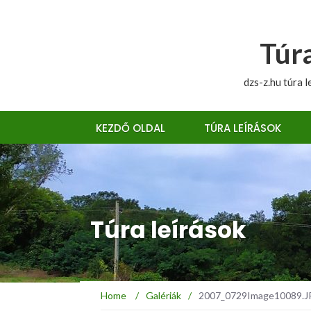
Túra
dzs-z.hu túra l
KEZDŐ OLDAL
TÚRA LEÍRÁSOK
Túra leírások
Home
/
Galériák
/
2007_0729Image10089.JPG