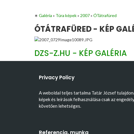
∗
Galéria
»
Túra képek
»
2007
»
ÓTátrafüred
ÓTÁTRAFÜRED - KÉP GAL
DZS-Z.HU - KÉP GALÉRIA
Privacy Policy
A weboldal teljes tartalma Tatár József tulajdon
képek és leírások felhasználása csak az engedél
követően lehetséges.
Referencia, munka