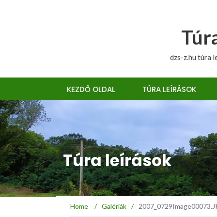
Túra
dzs-z.hu túra l
KEZDŐ OLDAL
TÚRA LEÍRÁSOK
Túra leírások
Home
/
Galériák
/
2007_0729Image00073.JPG