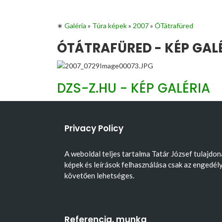
∗
Galéria
»
Túra képek
»
2007
»
ÓTátrafüred
ÓTÁTRAFÜRED - KÉP GAL
DZS-Z.HU - KÉP GALÉRIA
Privacy Policy
A weboldal teljes tartalma Tatár József tulajdon
képek és leírások felhasználása csak az engedél
követően lehetséges.
Referencia, munka