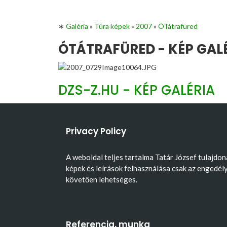
∗
Galéria
»
Túra képek
»
2007
»
ÓTátrafüred
ÓTÁTRAFÜRED - KÉP GAL
DZS-Z.HU - KÉP GALÉRIA
Privacy Policy
A weboldal teljes tartalma Tatár József tulajdon
képek és leírások felhasználása csak az engedél
követően lehetséges.
Referencia, munka