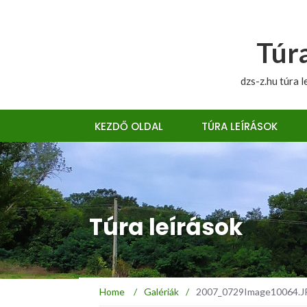
Túra
dzs-z.hu túra l
KEZDŐ OLDAL
TÚRA LEÍRÁSOK
Túra leírások
Home
/
Galériák
/
2007_0729Image10064.JPG