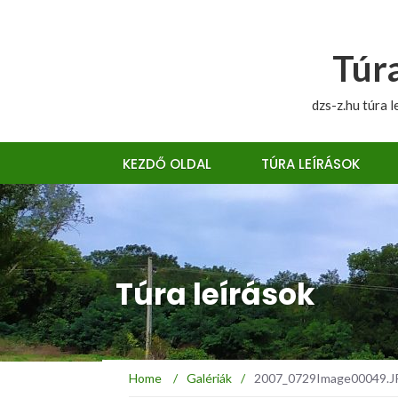
Túra
dzs-z.hu túra l
KEZDŐ OLDAL
TÚRA LEÍRÁSOK
Túra leírások
Home
/
Galériák
/
2007_0729Image00049.JPG