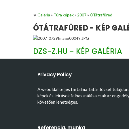
∗
Galéria
»
Túra képek
»
2007
»
ÓTátrafüred
ÓTÁTRAFÜRED - KÉP GAL
DZS-Z.HU - KÉP GALÉRIA
Privacy Policy
A weboldal teljes tartalma Tatár József tulajdon
képek és leírások felhasználása csak az engedél
követően lehetséges.
Referencia, munka