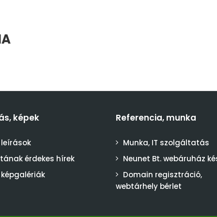
IA
ás, képek
Referencia, munka
 leírások
Munka, IT szolgáltatás
stának érdekes hírek
Neunet Bt. webáruház ké
 képgalériák
Domain regisztráció,
webtárhely bérlet