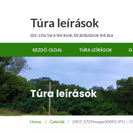
Túra leírások
dzs-z.hu túra leírások, kirándulások leírása
KEZDŐ OLDAL
TÚRA LEÍRÁSOK
G
Túra leírások
Home
/
Galériák
/
2007_0729Image00093.JPG :: ÓT