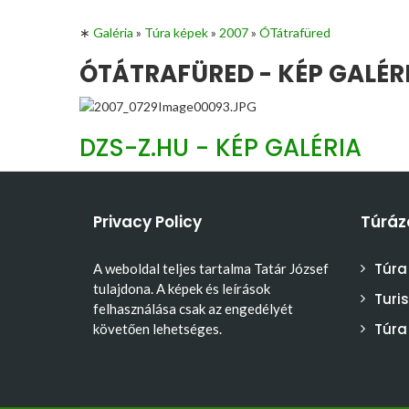
∗
Galéria
»
Túra képek
»
2007
»
ÓTátrafüred
ÓTÁTRAFÜRED - KÉP GALÉR
DZS-Z.HU - KÉP GALÉRIA
Privacy Policy
Túráz
Túra
A weboldal teljes tartalma Tatár József
tulajdona. A képek és leírások
Turi
felhasználása csak az engedélyét
Túra
követően lehetséges.