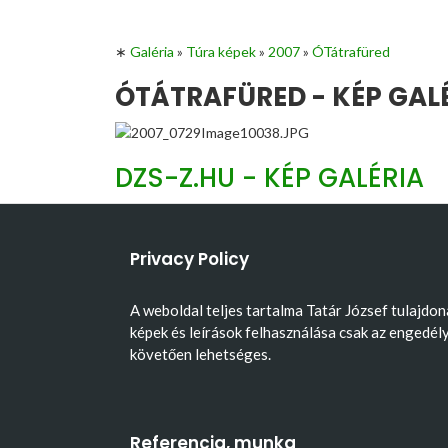
∗
Galéria
»
Túra képek
»
2007
»
ÓTátrafüred
ÓTÁTRAFÜRED - KÉP GAL
DZS-Z.HU - KÉP GALÉRIA
Privacy Policy
A weboldal teljes tartalma Tatár József tulajdon
képek és leírások felhasználása csak az engedél
követően lehetséges.
Referencia, munka