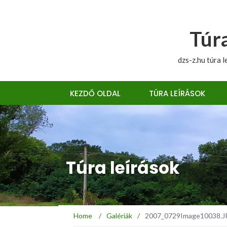
Túra
dzs-z.hu túra l
KEZDŐ OLDAL
TÚRA LEÍRÁSOK
Túra leírások
Home
/
Galériák
/
2007_0729Image10038.JPG