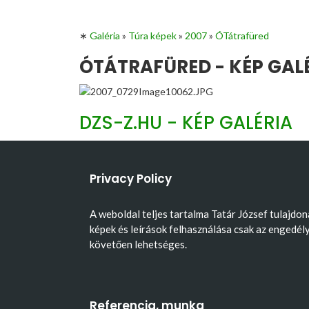
∗
Galéria
»
Túra képek
»
2007
»
ÓTátrafüred
ÓTÁTRAFÜRED - KÉP GAL
DZS-Z.HU - KÉP GALÉRIA
Privacy Policy
A weboldal teljes tartalma Tatár József tulajdon
képek és leírások felhasználása csak az engedél
követően lehetséges.
Referencia, munka