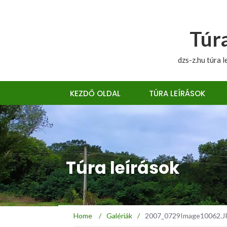
Túra
dzs-z.hu túra l
KEZDŐ OLDAL
TÚRA LEÍRÁSOK
Túra leírások
Home
/
Galériák
/
2007_0729Image10062.JPG