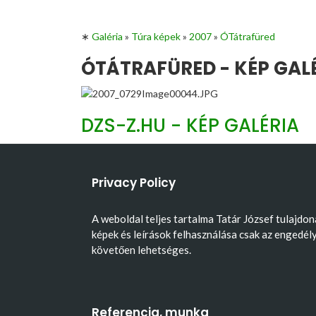
∗
Galéria
»
Túra képek
»
2007
»
ÓTátrafüred
ÓTÁTRAFÜRED - KÉP GAL
DZS-Z.HU - KÉP GALÉRIA
Privacy Policy
A weboldal teljes tartalma Tatár József tulajdon
képek és leírások felhasználása csak az engedél
követően lehetséges.
Referencia, munka