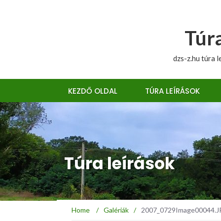
Túra
dzs-z.hu túra l
KEZDŐ OLDAL
TÚRA LEÍRÁSOK
Túra leírások
Home
/
Galériák
/
2007_0729Image00044.JPG